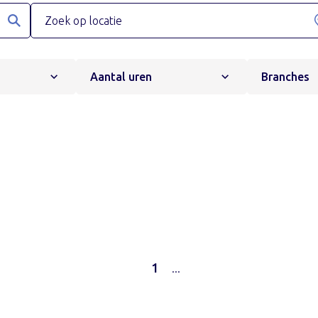
Aantal uren
Branches
1
...