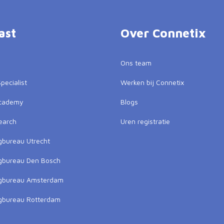
ast
Over Connetix
Ons team
pecialist
Werken bij Connetix
Academy
Blogs
earch
Uren registratie
gbureau Utrecht
gbureau Den Bosch
ngbureau Amsterdam
gbureau Rotterdam