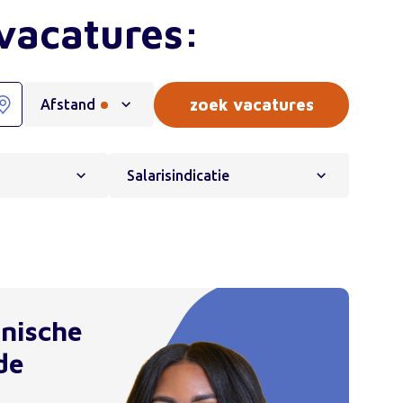
vacatures:
Afstand
Salarisindicatie
hnische
de