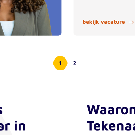
bekijk vacature
1
2
s
Waarom
r in
Tekenaa