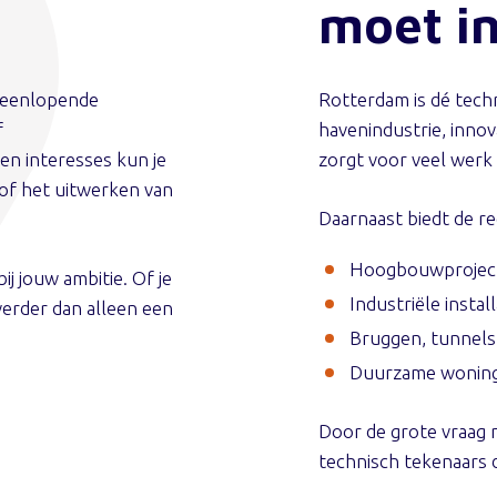
moet i
iteenlopende
Rotterdam is dé tech
f
havenindustrie, inno
en interesses kun je
zorgt voor veel werk 
 of het uitwerken van
Daarnaast biedt de re
Hoogbouwproject
ij jouw ambitie. Of je
Industriële instal
 verder dan alleen een
Bruggen, tunnels
Duurzame woning
Door de grote vraag 
technisch tekenaars d