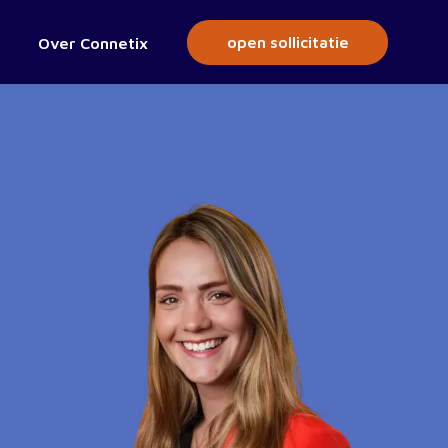
open sollicitatie
Over Connetix