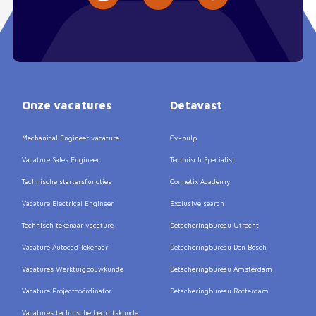
Onze vacatures
Detavast
Mechanical Engineer vacature
Cv-hulp
Vacature Sales Engineer
Technisch Specialist
Technische startersfuncties
Connetix Academy
Vacature Electrical Engineer
Exclusive search
Technisch tekenaar vacature
Detacheringbureau Utrecht
Vacature Autocad Tekenaar
Detacheringbureau Den Bosch
Vacatures Werktuigbouwkunde
Detacheringbureau Amsterdam
Vacature Projectcoördinator
Detacheringbureau Rotterdam
Vacatures technische bedrijfskunde