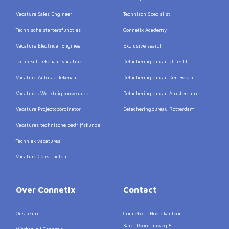
Vacature Sales Engineer
Technisch Specialist
Technische startersfuncties
Connetix Academy
Vacature Electrical Engineer
Exclusive search
Technisch tekenaar vacature
Detacheringbureau Utrecht
Vacature Autocad Tekenaar
Detacheringbureau Den Bosch
Vacatures Werktuigbouwkunde
Detacheringbureau Amsterdam
Vacature Projectcoördinator
Detacheringbureau Rotterdam
Vacatures technische bedrijfskunde
Techniek vacatures
Vacature Constructeur
Over Connetix
Contact
Ons team
Connetix – Hoofdkantoor
Karel Doormanweg 5