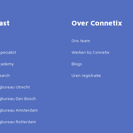
ast
Over Connetix
Ons team
pecialist
Werken bij Connetix
Academy
Blogs
earch
Uren registratie
gbureau Utrecht
gbureau Den Bosch
ngbureau Amsterdam
gbureau Rotterdam