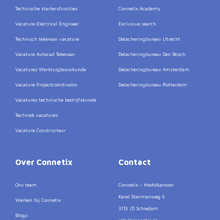
Technische startersfuncties
Connetix Academy
Vacature Electrical Engineer
Exclusive search
Technisch tekenaar vacature
Detacheringbureau Utrecht
Vacature Autocad Tekenaar
Detacheringbureau Den Bosch
Vacatures Werktuigbouwkunde
Detacheringbureau Amsterdam
Vacature Projectcoördinator
Detacheringbureau Rotterdam
Vacatures technische bedrijfskunde
Techniek vacatures
Vacature Constructeur
Over Connetix
Contact
Ons team
Connetix – Hoofdkantoor
Karel Doormanweg 5
Werken bij Connetix
3115 JD Schiedam
Blogs