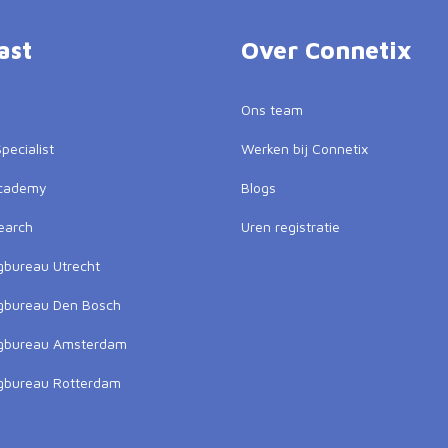
ast
Over Connetix
Ons team
pecialist
Werken bij Connetix
Academy
Blogs
earch
Uren registratie
gbureau Utrecht
gbureau Den Bosch
ngbureau Amsterdam
gbureau Rotterdam