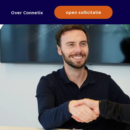
open sollicitatie
Over Connetix