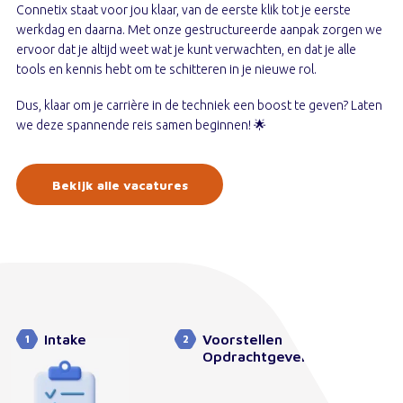
Connetix staat voor jou klaar, van de eerste klik tot je eerste
werkdag en daarna. Met onze gestructureerde aanpak zorgen we
ervoor dat je altijd weet wat je kunt verwachten, en dat je alle
tools en kennis hebt om te schitteren in je nieuwe rol.
Dus, klaar om je carrière in de techniek een boost te geven? Laten
we deze spannende reis samen beginnen! 🌟
Bekijk alle vacatures
Intake
Voorstellen
Sollic
1
2
3
Opdrachtgever