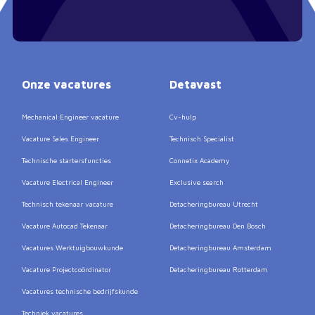
Onze vacatures
Detavast
Mechanical Engineer vacature
Cv-hulp
Vacature Sales Engineer
Technisch Specialist
Technische startersfuncties
Connetix Academy
Vacature Electrical Engineer
Exclusive search
Technisch tekenaar vacature
Detacheringbureau Utrecht
Vacature Autocad Tekenaar
Detacheringbureau Den Bosch
Vacatures Werktuigbouwkunde
Detacheringbureau Amsterdam
Vacature Projectcoördinator
Detacheringbureau Rotterdam
Vacatures technische bedrijfskunde
Techniek vacatures